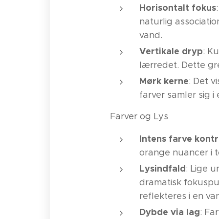
Horisontalt fokus
naturlig association
vand.
Vertikale dryp
: K
lærredet. Dette gr
Mørk kerne
: Det v
farver samler sig 
Farver og Lys
Intens farve kontr
orange nuancer i 
Lysindfald
: Lige u
dramatisk fokuspu
reflekteres i en v
Dybde via lag
: Fa