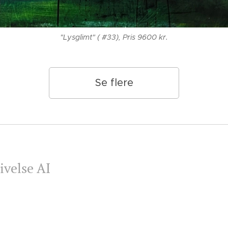
"Lysglimt" ( #33), Pris 9600 kr.
Se flere
ivelse AI