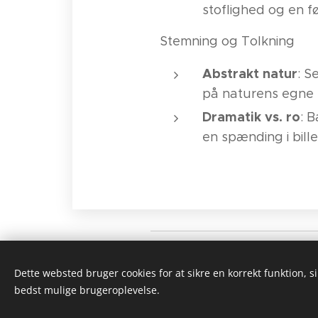
stoflighed og en f
Stemning og Tolkning
Abstrakt natur
: S
på naturens egne e
Dramatik vs. ro
: 
en spænding i bille
Galleri Halmtorvet, v/Ste
Dette websted bruger cookies for at sikre en korrekt funktion, s
bedst mulige brugeroplevelse.