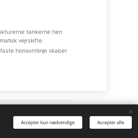
rukturerne tankerne hen
tisk vejrskifte.
aste horisontlinje skaber
almtorvet.dk
cvr: 12414897
Accepter kun nødvendige
Accepter alle