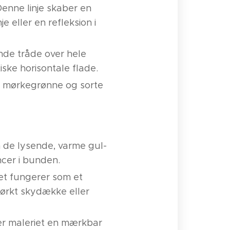
 Denne linje skaber en
e eller en refleksion i
nde tråde over hele
ske horisontale flade.
de mørkegrønne og sorte
 de lysende, varme gul-
cer i bunden.
Det fungerer som et
mørkt skydække eller
iver maleriet en mærkbar