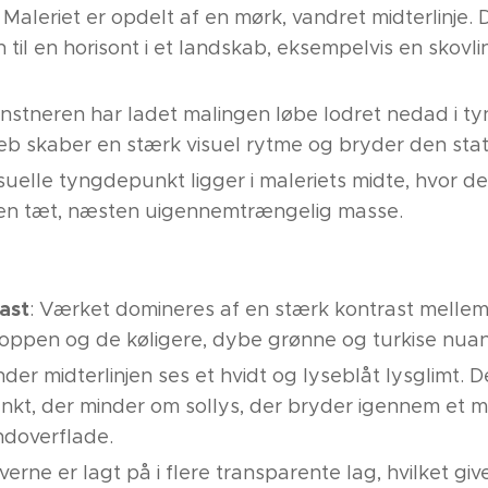
: Maleriet er opdelt af en mørk, vandret midterlinje.
 til en horisont i et landskab, eksempelvis en skovlinj
unstneren har ladet malingen løbe lodret nedad i ty
eb skaber en stærk visuel rytme og bryder den stati
isuelle tyngdepunkt ligger i maleriets midte, hvor 
i en tæt, næsten uigennemtrængelig masse.
ast
: Værket domineres af en stærk kontrast mellem
toppen og de køligere, dybe grønne og turkise nuan
nder midterlinjen ses et hvidt og lyseblåt lysglimt. 
nkt, der minder om sollys, der bryder igennem et 
andoverflade.
rverne er lagt på i flere transparente lag, hvilket g