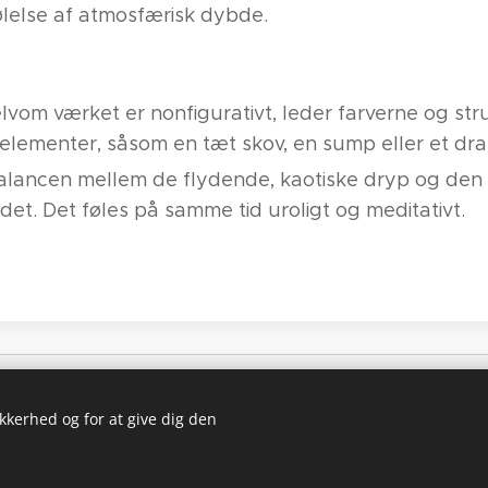
ølelse af atmosfærisk dybde.
elvom værket er nonfigurativt, leder farverne og st
lementer, såsom en tæt skov, en sump eller et drama
Balancen mellem de flydende, kaotiske dryp og den f
det. Det føles på samme tid uroligt og meditativt.
en Nørgaard Teglgade 18 9550 Mariager 26134075
kontakt@gallerih
ikkerhed og for at give dig den
Cookies