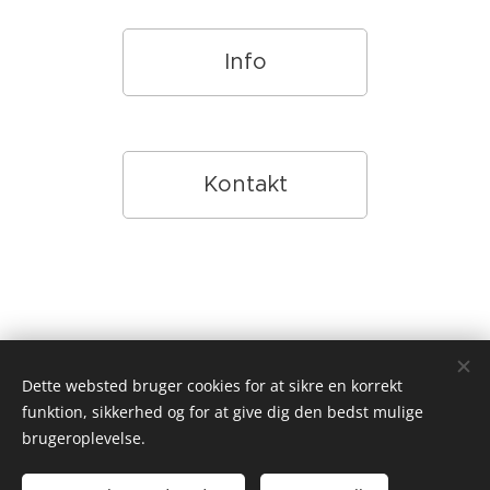
Info
Kontakt
Dette websted bruger cookies for at sikre en korrekt
Galleri Halmtorvet, v/Steen Nørgaard Teglgade 18 9550
funktion, sikkerhed og for at give dig den bedst mulige
Mariager 26134075
kontakt@gallerihalmtorvet.dk
cvr:
brugeroplevelse.
12414897