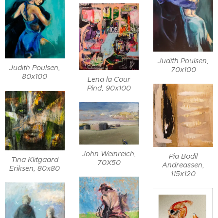
Judith Poulsen,
Judith Poulsen,
70x100
80x100
Lena la Cour
Pind, 90x100
John Weinreich,
Pia Bodil
Tina Klitgaard
70X50
Andreassen,
Eriksen, 80x80
115x120