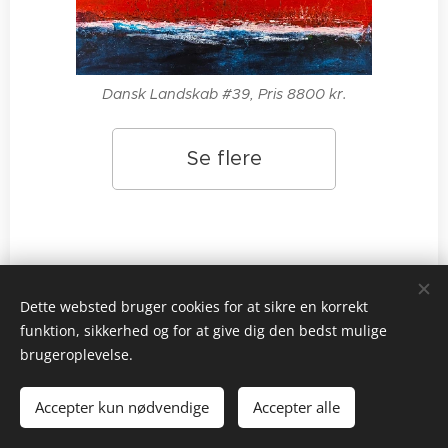
Dansk Landskab #39, Pris 8800 kr.
Se flere
Dette websted bruger cookies for at sikre en korrekt
Galleri Halmtorvet, v/Steen Nørgaard Teglgade 18 9550
funktion, sikkerhed og for at give dig den bedst mulige
Mariager 26134075
kontakt@gallerihalmtorvet.dk
cvr:
brugeroplevelse.
12414897
Accepter kun nødvendige
Accepter alle
Cookies