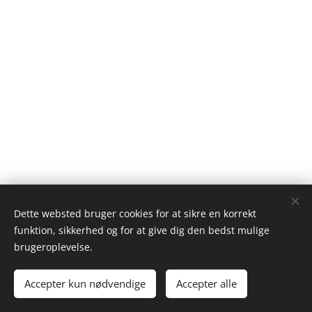
Dette websted bruger cookies for at sikre en korrekt
Galleri Halmtorvet, v/Steen Nørgaard Teglgade 18 9550
funktion, sikkerhed og for at give dig den bedst mulige
Mariager 26134075
kontakt@gallerihalmtorvet.dk
cvr:
brugeroplevelse.
12414897
Accepter kun nødvendige
Accepter alle
Cookies